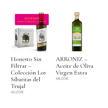
con
5.00
de 5
Honesto Sin
ARRONIZ –
Filtrar –
Aceite de Oliva
Colección Los
Virgen Extra
Sibaritas del
48,00
€
Trujal
40,00
€