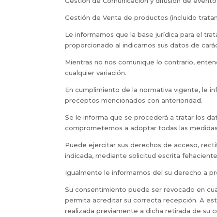
Gestión de Comunicación y difusión de eventos
Gestión de Venta de productos (incluido trata
Le informamos que la base jurídica para el tr
proporcionado al indicarnos sus datos de cará
Mientras no nos comunique lo contrario, ente
cualquier variación.
En cumplimiento de la normativa vigente, le i
preceptos mencionados con anterioridad.
Se le informa que se procederá a tratar los dat
comprometemos a adoptar todas las medidas ra
Puede ejercitar sus derechos de acceso, rectif
indicada, mediante solicitud escrita
fehacient
Igualmente le informamos del su derecho a pr
Su consentimiento puede ser revocado en cual
permita acreditar su correcta recepción. A este
realizada previamente a dicha retirada de su 