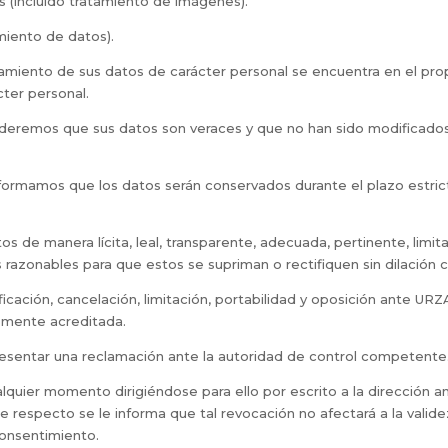
 (incluido tratamiento de imágenes).
miento de datos).
atamiento de sus datos de carácter personal se encuentra en el pr
cter personal.
nderemos que sus datos son veraces y que no han sido modificado
nformamos que los datos serán conservados durante el plazo estri
os de manera lícita, leal, transparente, adecuada, pertinente, limit
zonables para que estos se supriman o rectifiquen sin dilación 
icación, cancelación, limitación, portabilidad y oposición ante URZ
emente acreditada.
esentar una reclamación ante la autoridad de control competente
quier momento dirigiéndose para ello por escrito a la dirección a
 respecto se le informa que tal revocación no afectará a la validez
consentimiento.