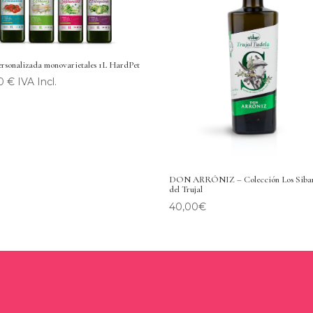
ersonalizada monovarietales 1L HardPet
 € IVA Incl.
DON ARRÓNIZ – Colección Los Sibar
del Trujal
40,00
€