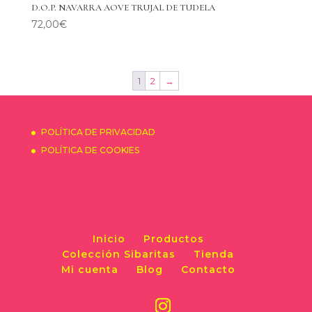
D.O.P. NAVARRA AOVE TRUJAL DE TUDELA
72,00
€
1
2
→
POLÍTICA DE PRIVACIDAD
POLÍTICA DE COOKIES
Inicio
Productos
Colección Sibaritas
Tienda
Mi cuenta
Blog
Contacto