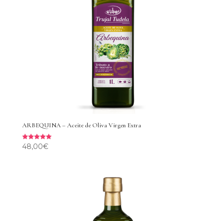
ARBEQUINA – Aceite de Oliva Virgen Extra
48,00
€
Valorado
con
5.00
de 5