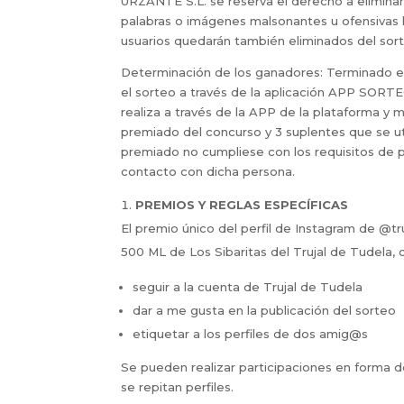
URZANTE S.L. se reserva el derecho a elimin
palabras o imágenes malsonantes u ofensivas 
usuarios quedarán también eliminados del sor
Determinación de los ganadores: Terminado el
el sorteo a través de la aplicación APP SORTEO
realiza a través de la APP de la plataforma y 
premiado del concurso y 3 suplentes que se ut
premiado no cumpliese con los requisitos de 
contacto con dicha persona.
PREMIOS Y REGLAS ESPECÍFICAS
El premio único del perfil de Instagram de @t
500 ML de Los Sibaritas del Trujal de Tudela, 
seguir a la cuenta de Trujal de Tudela
dar a me gusta en la publicación del sorteo
etiquetar a los perfiles de dos amig@s
Se pueden realizar participaciones en forma 
se repitan perfiles.