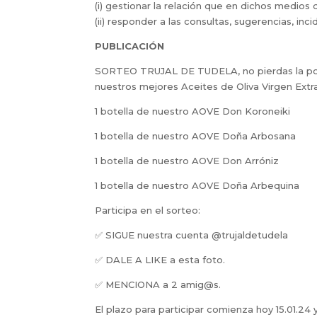
(i) gestionar la relación que en dichos medio
(ii) responder a las consultas, sugerencias, inc
PUBLICACIÓN
SORTEO TRUJAL DE TUDELA, no pierdas la posib
nuestros mejores Aceites de Oliva Virgen Ex
1 botella de nuestro AOVE Don Koroneiki
1 botella de nuestro AOVE Doña Arbosana
1 botella de nuestro AOVE Don Arróniz
1 botella de nuestro AOVE Doña Arbequina
Participa en el sorteo:
✅
SIGUE nuestra cuenta @trujaldetudela
✅
DALE A LIKE a esta foto.
✅
MENCIONA a 2
amig@s.
El plazo para participar comienza hoy
15.01.24 