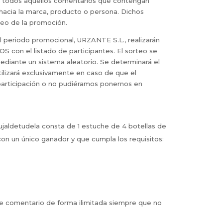
ar todos aquellos comentarios que contengan
hacia la marca, producto o persona. Dichos
teo de la promoción.
 periodo promocional, URZANTE S.L., realizarán
S con el listado de participantes. El sorteo se
mediante un sistema aleatorio. Se determinará el
ilizará exclusivamente en caso de que el
participación o no pudiéramos ponernos en
rujaldetudela consta de 1 estuche de 4 botellas de
con un único ganador y que cumpla los requisitos:
de comentario de forma ilimitada siempre que no