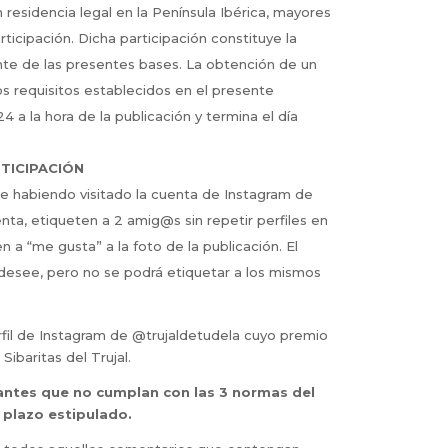
 residencia legal en la Península Ibérica, mayores
ticipación. Dicha participación constituye la
ante de las presentes bases. La obtención de un
 requisitos establecidos en el presente
 a la hora de la publicación y termina el día
TICIPACIÓN
e habiendo visitado la cuenta de Instagram de
enta, etiqueten a 2 amig@s sin repetir perfiles en
en a “me gusta” a la foto de la publicación. El
 desee, pero no se podrá etiquetar a los mismos
rfil de Instagram de @trujaldetudela cuyo premio
ibaritas del Trujal.
pantes que no cumplan con las 3 normas del
 plazo estipulado.