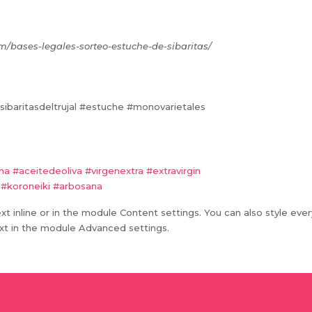
om/bases-legales-sorteo-estuche-de-sibaritas/
ssibaritasdeltrujal #estuche #monovarietales
ha
#aceitedeoliva
#virgenextra
#extravirgin
#koroneiki
#arbosana
xt inline or in the module Content settings. You can also style eve
xt in the module Advanced settings.