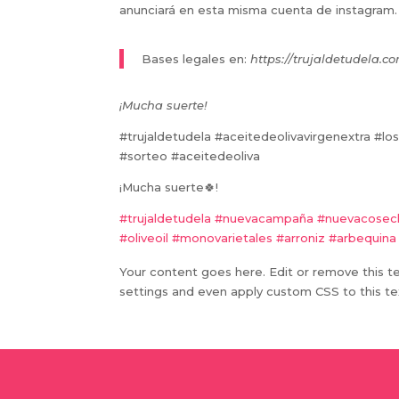
anunciará en esta misma cuenta de
instagram.
Bases legales en:
https://trujaldetudela.c
¡Mucha suerte!
#trujaldetudela #aceitedeolivavirgenextra #lo
#sorteo #aceitedeoliva
¡Mucha suerte🍀!
#trujaldetudela
#nuevacampaña
#nuevacosec
#oliveoil
#monovarietales
#arroniz
#arbequina
Your content goes here. Edit or remove this te
settings and even apply custom CSS to this te