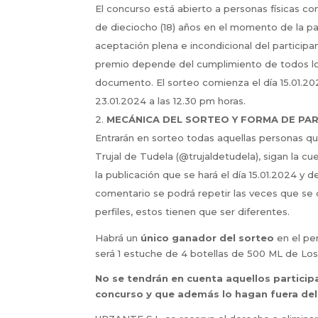
El concurso está abierto a personas físicas con
de dieciocho (18) años en el momento de la par
aceptación plena e incondicional del particip
premio depende del cumplimiento de todos los
documento. El sorteo comienza el día 15.01.2024
23.01.2024 a las 12.30 pm horas.
MECÁNICA DEL SORTEO Y FORMA DE PAR
Entrarán en sorteo todas aquellas personas qu
Trujal de Tudela (@trujaldetudela), sigan la cu
la publicación que se hará el día 15.01.2024 y d
comentario se podrá repetir las veces que se
perfiles, estos tienen que ser diferentes.
Habrá un
único ganador del sorteo
en el pe
será 1 estuche de 4 botellas de 500 ML de Los S
No se tendrán en cuenta aquellos partici
concurso y que además lo hagan fuera del