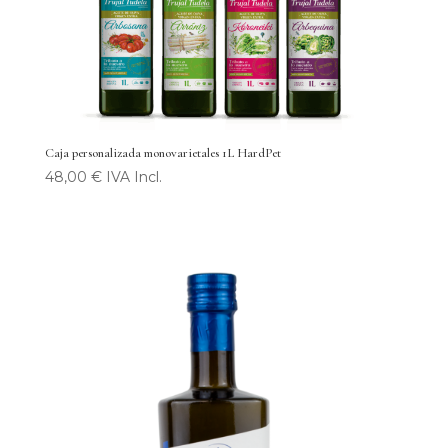
Caja personalizada monovarietales 1L HardPet
48,00 € IVA Incl.